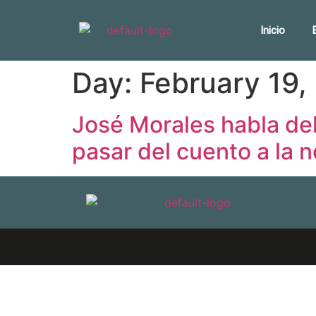
Inicio
Day:
February 19,
José Morales habla del 
pasar del cuento a la n