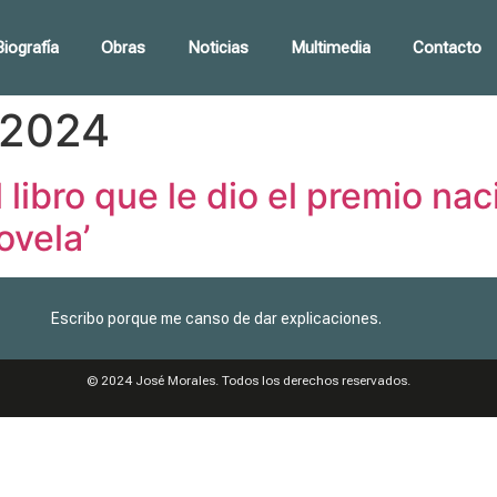
Biografía
Obras
Noticias
Multimedia
Contacto
 2024
libro que le dio el premio nac
ovela’
Escribo porque me canso de dar explicaciones.
© 2024 José Morales. Todos los derechos reservados.