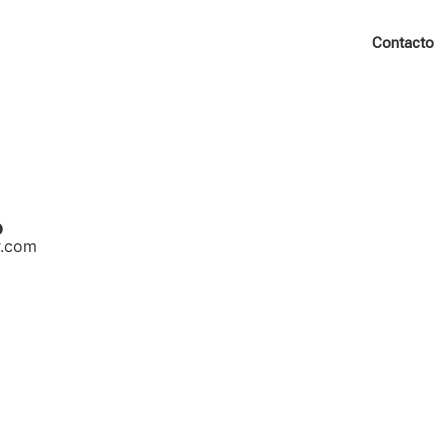
Biografía
Obras
Noticias
Multimedia
Contacto
o
r.com
Escribo porque me canso de dar explicaciones.